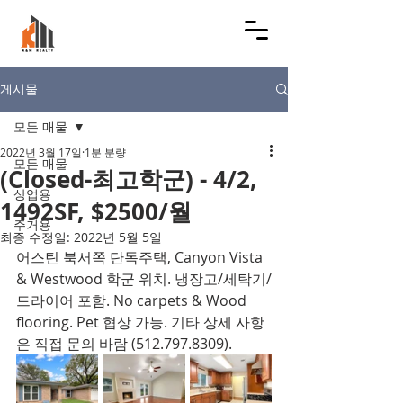
게시물
모든 매물
2022년 3월 17일
1분 분량
모든 매물
(Closed-최고학군) - 4/2,
상업용
1492SF, $2500/월
주거용
최종 수정일:
2022년 5월 5일
어스틴 북서쪽 단독주택, Canyon Vista 
& Westwood 학군 위치. 냉장고/세탁기/
드라이어 포함. No carpets & Wood 
flooring. Pet 협상 가능. 기타 상세 사항
은 직접 문의 바람 (512.797.8309).