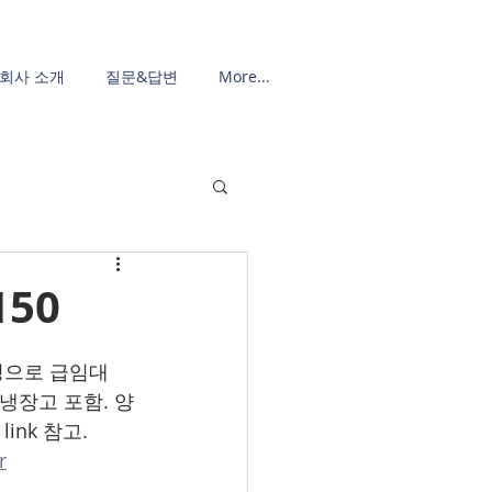
회사 소개
질문&답변
More...
150
사정으로 급임대
라이어/냉장고 포함. 양
nk 참고.
r